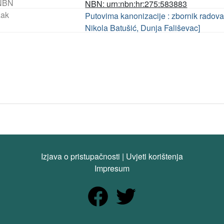
NBN
NBN: urn:nbn:hr:275:583883
ak
Putovima kanonizacije : zbornik radova
Nikola Batušić, Dunja Fališevac]
Izjava o pristupačnosti
|
Uvjeti korištenja
Impresum