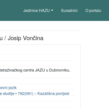
Jedinice HAZU
Suradnici
O portalu
u / Josip Vončina
 istraživačkog centra JAZU u Dubrovniku,
ževni jezik
e studije
•
792(091) – Kazališna povijest