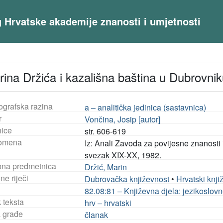
og Hrvatske akademije znanosti i umjetnosti
rina Držića i kazališna baština u Dubrovnik
ografska razina
a – analitička jedinica (sastavnica)
r
Vončina, Josip [autor]
nice
str. 606-619
omena
Iz: Anali Zavoda za povijesne znanosti
svezak XIX-XX, 1982.
na predmetnica
Držić, Marin
ne riječi
Dubrovačka književnost
•
Hrvatski knji
82.08:81 – Književna djela: jezikoslovn
 teksta
hrv – hrvatski
a građe
članak