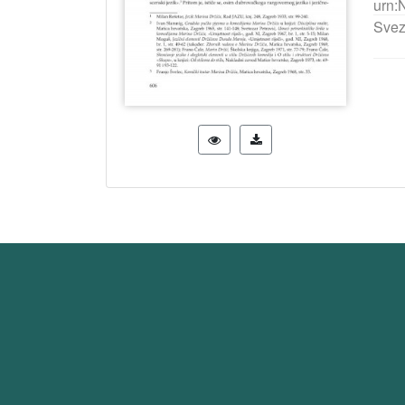
urn:
Svez