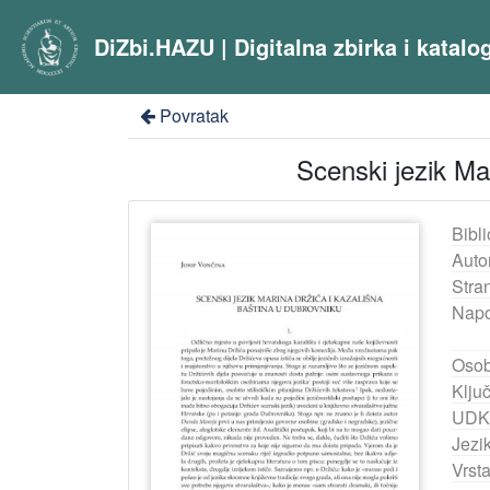
DiZbi.HAZU | Digitalna zbirka i katal
Povratak
Scenski jezik Ma
Bibli
Auto
Stra
Nap
Osob
Ključ
UDK
Jezik
Vrst