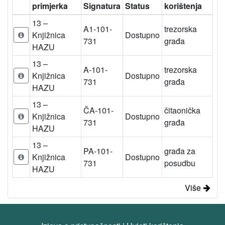
primjerka
Signatura
Status
korištenja
13 –
A1-101-
trezorska
Knjižnica
Dostupno
731
građa
HAZU
13 –
A-101-
trezorska
Knjižnica
Dostupno
731
građa
HAZU
13 –
ČA-101-
čitaonička
Knjižnica
Dostupno
731
građa
HAZU
13 –
PA-101-
građa za
Knjižnica
Dostupno
731
posudbu
HAZU
Više