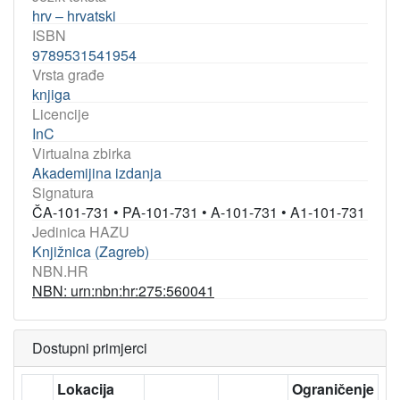
hrv – hrvatski
ISBN
9789531541954
Vrsta građe
knjiga
Licencije
InC
Virtualna zbirka
Akademijina izdanja
Signatura
ČA-101-731
•
PA-101-731
•
A-101-731
•
A1-101-731
Jedinica HAZU
Knjižnica (Zagreb)
NBN.HR
NBN: urn:nbn:hr:275:560041
Dostupni primjerci
Lokacija
Ograničenje