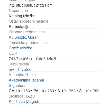
[12] str. : ilustr. ; 21x21 cm
Napomena
Katalog izložbe.
Ostali sporedni naslovi
Permutacije
Osobna predmetnica
Kujundžić, Goran
Tematska predmetnica
Crtež: izložbe
UDK
741/744(064) – Crtež: izložbe
Jezik teksta
hrv – hrvatski
Virtualna zbirka
Akademijina izdanja
Signatura
ČA-101-753
•
PA-101-753
•
A-101-753
•
A1-101-753
Jedinica HAZU
Knjižnica (Zagreb)