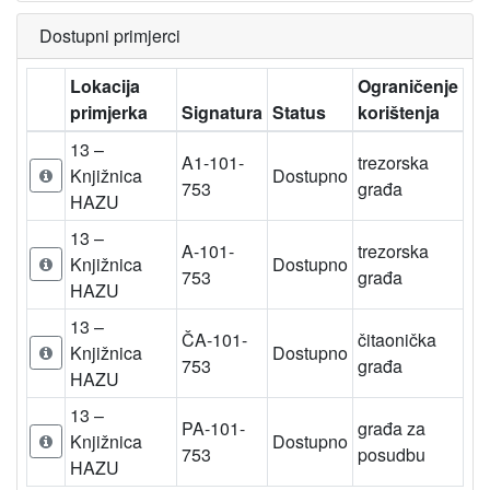
Dostupni primjerci
Lokacija
Ograničenje
primjerka
Signatura
Status
korištenja
13 –
A1-101-
trezorska
Knjižnica
Dostupno
753
građa
HAZU
13 –
A-101-
trezorska
Knjižnica
Dostupno
753
građa
HAZU
13 –
ČA-101-
čitaonička
Knjižnica
Dostupno
753
građa
HAZU
13 –
PA-101-
građa za
Knjižnica
Dostupno
753
posudbu
HAZU