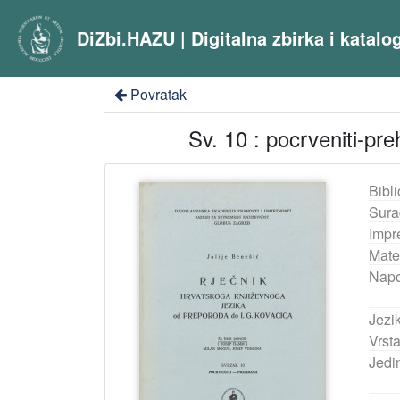
DiZbi.HAZU | Digitalna zbirka i katal
Povratak
Sv. 10 : pocrveniti-pr
Bibli
Sura
Impr
Mater
Nap
Jezik
Vrst
Jedi