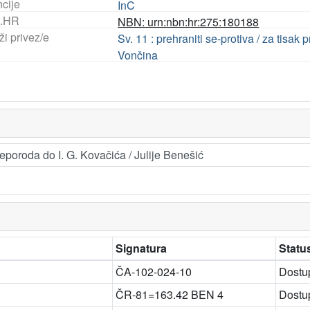
ncije
InC
.HR
NBN: urn:nbn:hr:275:180188
i privez/e
Sv. 11 : prehraniti se-protiva / za tisa
Vončina
eporoda do I. G. Kovačića / Julije Benešić
Signatura
Statu
ČA-102-024-10
Dostu
ČR-81=163.42 BEN 4
Dostu