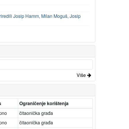
k priredili Josip Hamm, Milan Moguš, Josip
Više
s
Ograničenje korištenja
pno
čitaonička građa
pno
čitaonička građa