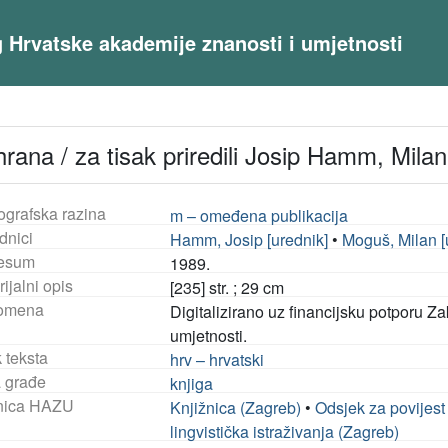
og Hrvatske akademije znanosti i umjetnosti
ehrana / za tisak priredili Josip Hamm, Mil
ografska razina
m – omeđena publikacija
dnici
Hamm, Josip [urednik]
•
Moguš, Milan [
esum
1989.
ijalni opis
[235] str. ; 29 cm
omena
Digitalizirano uz financijsku potporu Z
umjetnosti.
 teksta
hrv – hrvatski
a građe
knjiga
nica HAZU
Knjižnica (Zagreb)
•
Odsjek za povijest
lingvistička istraživanja (Zagreb)