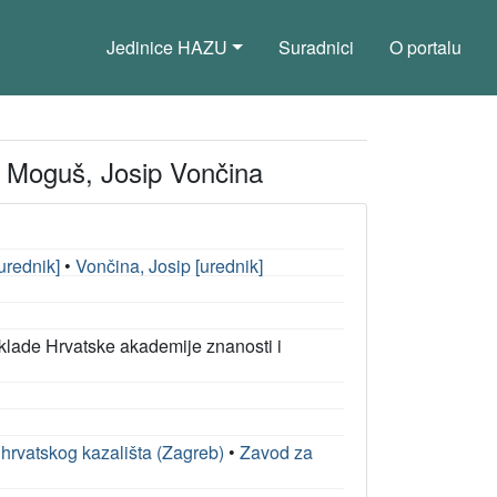
Jedinice HAZU
Suradnici
O portalu
an Moguš, Josip Vončina
urednik]
•
Vončina, Josip [urednik]
aklade Hrvatske akademije znanosti i
 hrvatskog kazališta (Zagreb)
•
Zavod za