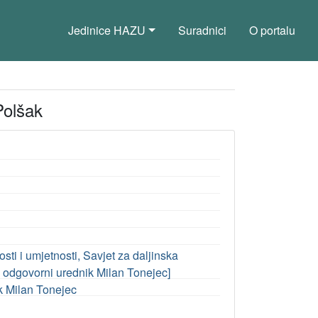
Jedinice HAZU
Suradnici
O portalu
Polšak
ti i umjetnosti, Savjet za daljinska
ni i odgovorni urednik Milan Tonejec]
ik Milan Tonejec