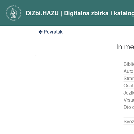
DiZbi.HAZU | Digitalna zbirka i katal
Povratak
In me
Bibli
Auto
Stra
Osob
Jezik
Vrst
Dio 
Svez