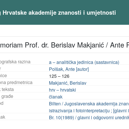
og Hrvatske akademije znanosti i umjetnosti
moriam Prof. dr. Berislav Makjanić / Ante 
ografska razina
a – analitička jedinica (sastavnica)
r
Polšak, Ante [autor]
nice
125 – 126
na predmetnica
Makjanić, Berislav
 teksta
hrv – hrvatski
a građe
članak
od
Bilten / Jugoslavenska akademija znanos
istrazivanja i fotointerpretaciju ; [glav
ak
Br. 10(1989) / glavni i odgovorni uredn