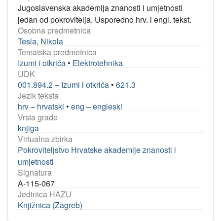
Jugoslavenska akademija znanosti i umjetnosti
jedan od pokrovitelja. Usporedno hrv. i engl. tekst.
Osobna predmetnica
Tesla, Nikola
Tematska predmetnica
Izumi i otkrića
•
Elektrotehnika
UDK
001.894.2 – Izumi i otkrića
•
621.3
Jezik teksta
hrv – hrvatski
•
eng – engleski
Vrsta građe
knjiga
Virtualna zbirka
Pokroviteljstvo Hrvatske akademije znanosti i
umjetnosti
Signatura
A-115-067
Jedinica HAZU
Knjižnica (Zagreb)