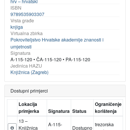
hrv – hrvatski
ISBN
9789535903307
Vrsta građe
knjiga
Virtualna zbirka
Pokroviteljstvo Hrvatske akademije znanosti i
umjetnosti
Signatura
A-115-120
•
ČA-115-120
•
PA-115-120
Jedinica HAZU
Knjižnica (Zagreb)
Dostupni primjerci
Lokacija
Ograničenje
primjerka
Signatura
Status
korištenja
13 –
A-115-
trezorska
Knjižnica
Dostupno