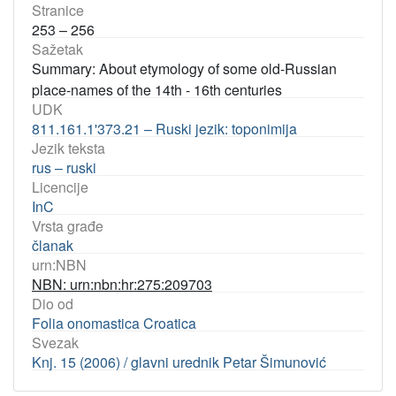
Stranice
253 – 256
Sažetak
Summary: About etymology of some old-Russian
place-names of the 14th - 16th centuries
UDK
811.161.1'373.21 – Ruski jezik: toponimija
Jezik teksta
rus – ruski
Licencije
InC
Vrsta građe
članak
urn:NBN
NBN: urn:nbn:hr:275:209703
Dio od
Folia onomastica Croatica
Svezak
Knj. 15 (2006) / glavni urednik Petar Šimunović