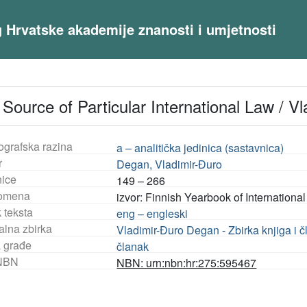
og Hrvatske akademije znanosti i umjetnosti
a Source of Particular International Law / V
ografska razina
a – analitička jedinica (sastavnica)
r
Degan, Vladimir-Đuro
nice
149 – 266
omena
izvor: Finnish Yearbook of Internationa
 teksta
eng – engleski
alna zbirka
Vladimir-Đuro Degan - Zbirka knjiga i 
a građe
članak
NBN
NBN: urn:nbn:hr:275:595467