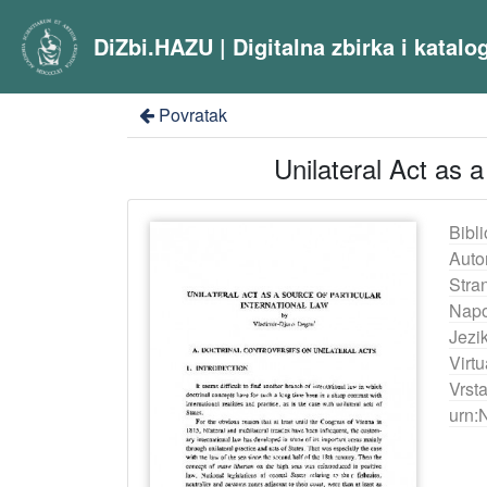
DiZbi.HAZU | Digitalna zbirka i katal
Povratak
Unilateral Act as 
Bibli
Auto
Stra
Nap
Jezik
Virtu
Vrst
urn: