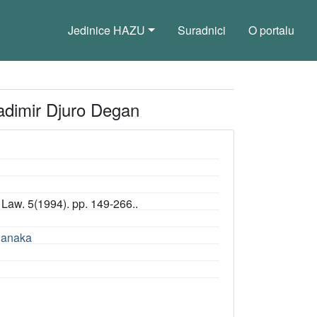
Jedinice HAZU
Suradnici
O portalu
ladimir Djuro Degan
l Law. 5(1994). pp. 149-266..
članaka