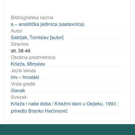
Bibliografska razina
a – analitička jedinica (sastavnica)
Autor
Sabljak, Tomislav [autor]
Stranice
str. 38-46
Osobna predmetnica
Krleža, Miroslav
Jezik teksta
hrv – hrvatski
Vrsta građe
članak
Svezak
Krleža i naše doba / Krležini dani u Osijeku, 1993 ;
priredio Branko Hećimović