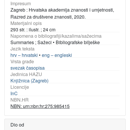
Impresum
Zagreb : Hrvatska akademija znanosti i umjetnosti,
Razred za društvene znanosti, 2020.
Materijalni opis
293 str. : ilustr. ; 24 cm
Napomena o bibliografiji/kazalima/sažecima
Summaries ; Sažeci
•
Bibliografske bilješke
Jezik teksta
hrv – hrvatski
•
eng – engleski
Vrsta građe
svezak časopisa
Jedinica HAZU
Knjižnica (Zagreb)
Licencije
InC
NBN.HR
NBN: urn:nbn:hr:275:985415
Dio od