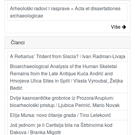
Arheološki radovi i rasprave = Acta et dissertationes
archaeologicae
Više
Članci
A Retiarius’ Trident from Siscia? / Ivan Radman-Livaja
Bioarchaeological Analysis of the Human Skeletal
Remains from the Late Antique Kuća Andrić and
Hrvojeva Ulica Sites in Split / Vlasta Vyroubal, Željka
Bedić
Dvije kasnoantičke grobnice iz Prozora/Arupium:
bioarheološki pristup / Ljubica Perinić, Mario Novak
Elija Mursa: novo čitanje grada / Tino Leleković
Još jednom: je li Certisija bila na Štrbincima kod
Đakova / Branka Migotti