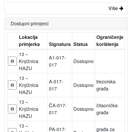
Više
Dostupni primjerci
Lokacija
Ograničenje
primjerka
Signatura
Status
korištenja
13 –
A1-017-
Knjižnica
Dostupno
017
HAZU
13 –
A-017-
trezorska
Knjižnica
Dostupno
017
građa
HAZU
13 –
ČA-017-
čitaonička
Knjižnica
Dostupno
017
građa
HAZU
13 –
PA-017-
građa za