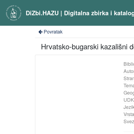
DiZbi.HAZU | Digitalna zbirka i katal
Povratak
Hrvatsko-bugarski kazališni do
Bibli
Auto
Stra
Tema
Geog
UDK
Jezik
Vrst
Svez