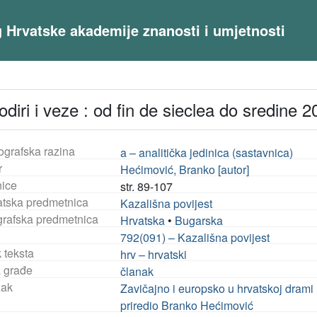
og Hrvatske akademije znanosti i umjetnosti
diri i veze : od fin de sieclea do sredine 
ografska razina
a – analitička jedinica (sastavnica)
r
Hećimović, Branko [autor]
nice
str. 89-107
tska predmetnica
Kazališna povijest
rafska predmetnica
Hrvatska
•
Bugarska
792(091) – Kazališna povijest
 teksta
hrv – hrvatski
a građe
članak
ak
Zavičajno i europsko u hrvatskoj drami i
priredio Branko Hećimović