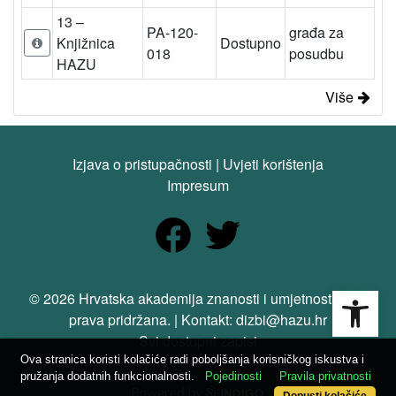
13 –
PA-120-
građa za
Knjižnica
Dostupno
018
posudbu
HAZU
Više
Izjava o pristupačnosti
|
Uvjeti korištenja
Impresum
Open
© 2026 Hrvatska akademija znanosti i umjetnosti. Sva
prava pridržana. | Kontakt: dizbi@hazu.hr
Svi dostupni zapisi
Ova stranica koristi kolačiće radi poboljšanja korisničkog iskustva i
pružanja dodatnih funkcionalnosti.
Pojedinosti
Pravila privatnosti