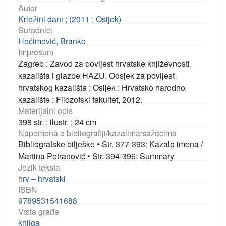
Autor
Krležini dani ; (2011 ; Osijek)
Suradnici
Hećimović, Branko
Impresum
Zagreb : Zavod za povijest hrvatske književnosti,
kazališta i glazbe HAZU, Odsjek za povijest
hrvatskog kazališta ; Osijek : Hrvatsko narodno
kazalište : Filozofski fakultet, 2012.
Materijalni opis
398 str. : ilustr. ; 24 cm
Napomena o bibliografiji/kazalima/sažecima
Bibliografske bilješke
•
Str. 377-393: Kazalo imena /
Martina Petranović
•
Str. 394-396: Summary
Jezik teksta
hrv – hrvatski
ISBN
9789531541688
Vrsta građe
knjiga