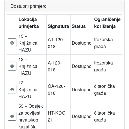
Dostupni primjerci
Lokacija
Ograničenje
primjerka
Signatura
Status
korištenja
13 –
A1-120-
trezorska
Knjižnica
Dostupno
018
građa
HAZU
13 –
A-120-
trezorska
Knjižnica
Dostupno
018
građa
HAZU
13 –
ČA-120-
čitaonička
Knjižnica
Dostupno
018
građa
HAZU
53 – Odsjek
za povijest
HT-KDO
čitaonička
Dostupno
hrvatskog
21
građa
kazališta