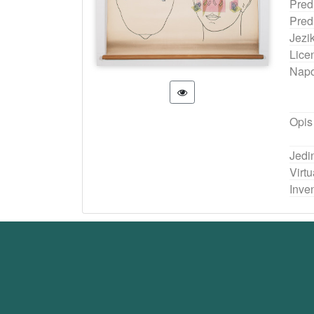
Pred
Pred
Jezi
Lice
Nap
Opis
Jedi
Virtu
Inven