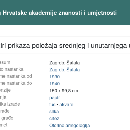
og Hrvatske akademije znanosti i umjetnosti
iri prikaza položaja srednjeg i unutarnjega
esum
Zagreb: Šalata
to nastanka
Zagreb: Šalata
eme nastanka od
1930
eme nastanka do
1940
nzije
150 x 99,8 cm
ijal
papir
ika izrade
tuš
•
akvarel
građe
slika
a građe
crtež
met
Otorinolaringologija