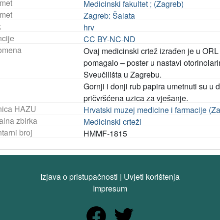
met
Medicinski fakultet ; (Zagreb)
met
Zagreb: Šalata
k
hrv
ncije
CC BY-NC-ND
omena
Ovaj medicinski crtež izrađen je u ORL k
pomagalo – poster u nastavi otorinolar
Sveučilišta u Zagrebu.
Gornji i donji rub papira umetnuti su u d
pričvršćena uzica za vješanje.
nica HAZU
Hrvatski muzej medicine i farmacije (Z
alna zbirka
Medicinski crteži
tarni broj
HMMF-1815
Izjava o pristupačnosti
|
Uvjeti korištenja
Impresum