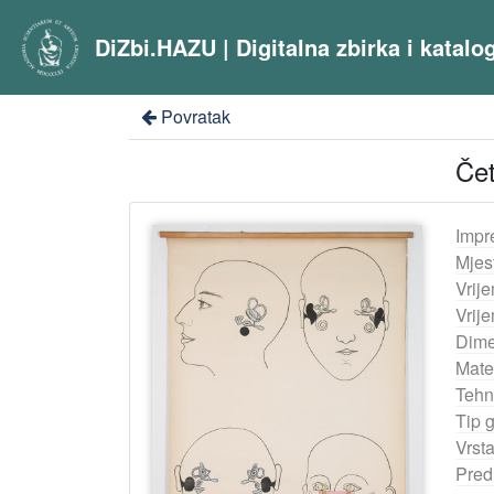
DiZbi.HAZU | Digitalna zbirka i katal
Povratak
Čet
Impr
Mjes
Vrij
Vrij
Dime
Mater
Tehn
Tip 
Vrst
Pred