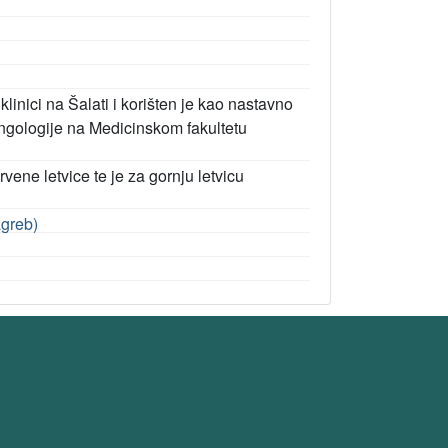
linici na Šalati i korišten je kao nastavno
ingologije na Medicinskom fakultetu
rvene letvice te je za gornju letvicu
agreb)