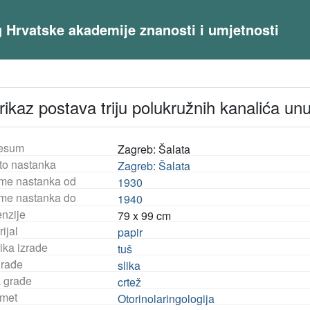
og Hrvatske akademije znanosti i umjetnosti
ikaz postava triju polukružnih kanalića un
esum
Zagreb: Šalata
to nastanka
Zagreb: Šalata
eme nastanka od
1930
eme nastanka do
1940
nzije
79 x 99 cm
ijal
papir
ika izrade
tuš
građe
slika
a građe
crtež
met
Otorinolaringologija