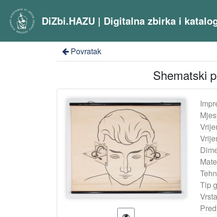
DiZbi.HAZU | Digitalna zbirka i katal
Povratak
Shematski pr
Impr
Mjes
Vrij
Vrij
Dime
Mater
Tehn
Tip 
Vrst
Pred