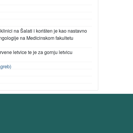
linici na Šalati i korišten je kao nastavno
ingologije na Medicinskom fakultetu
rvene letvice te je za gornju letvicu
agreb)