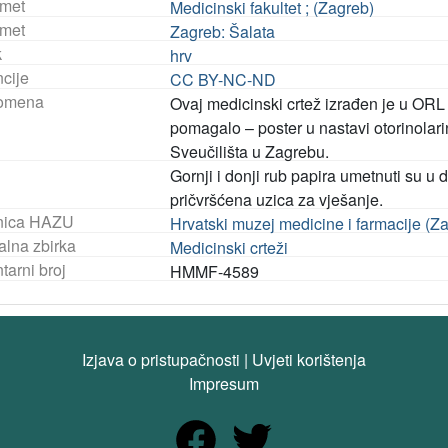
met
Medicinski fakultet ; (Zagreb)
met
Zagreb: Šalata
k
hrv
ncije
CC BY-NC-ND
omena
Ovaj medicinski crtež izrađen je u ORL k
pomagalo – poster u nastavi otorinolar
Sveučilišta u Zagrebu.
Gornji i donji rub papira umetnuti su u d
pričvršćena uzica za vješanje.
nica HAZU
Hrvatski muzej medicine i farmacije (Z
alna zbirka
Medicinski crteži
tarni broj
HMMF-4589
Izjava o pristupačnosti
|
Uvjeti korištenja
Impresum