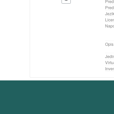
Pred
Pred
Jezi
Lice
Nap
Opis
Jedi
Virtu
Inven