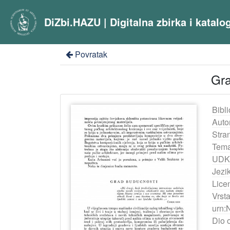
DiZbi.HAZU | Digitalna zbirka i katal
Povratak
Gra
Bibli
Auto
Stra
Tema
UDK
Jezik
Lice
Vrst
urn:
Dio 