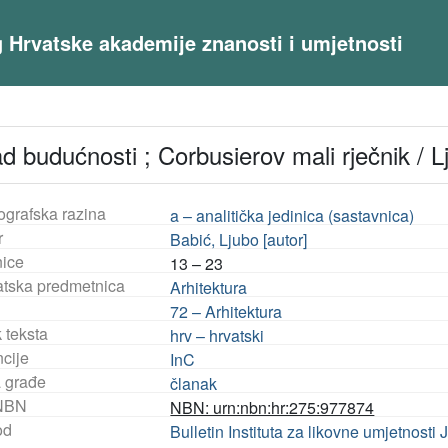
og Hrvatske akademije znanosti i umjetnosti
d budućnosti ; Corbusierov mali rječnik / Lj
ografska razina
a – analitička jedinica (sastavnica)
r
Babić, Ljubo [autor]
nice
13 – 23
tska predmetnica
Arhitektura
72 – Arhitektura
 teksta
hrv – hrvatski
ncije
InC
a građe
članak
NBN
NBN: urn:nbn:hr:275:977874
od
Bulletin Instituta za likovne umjetnost