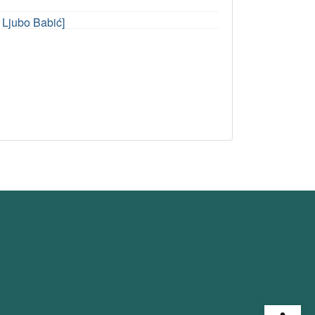
k Ljubo Babić]
Open