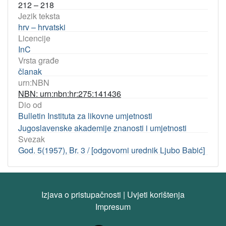
212 – 218
Jezik teksta
hrv – hrvatski
Licencije
InC
Vrsta građe
članak
urn:NBN
NBN: urn:nbn:hr:275:141436
Dio od
Bulletin Instituta za likovne umjetnosti
Jugoslavenske akademije znanosti i umjetnosti
Svezak
God. 5(1957), Br. 3 / [odgovorni urednik Ljubo Babić]
Izjava o pristupačnosti
|
Uvjeti korištenja
Impresum