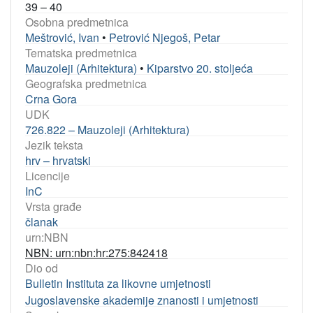
39 – 40
Osobna predmetnica
Meštrović, Ivan
•
Petrović Njegoš, Petar
Tematska predmetnica
Mauzoleji (Arhitektura)
•
Kiparstvo 20. stoljeća
Geografska predmetnica
Crna Gora
UDK
726.822 – Mauzoleji (Arhitektura)
Jezik teksta
hrv – hrvatski
Licencije
InC
Vrsta građe
članak
urn:NBN
NBN: urn:nbn:hr:275:842418
Dio od
Bulletin Instituta za likovne umjetnosti
Jugoslavenske akademije znanosti i umjetnosti