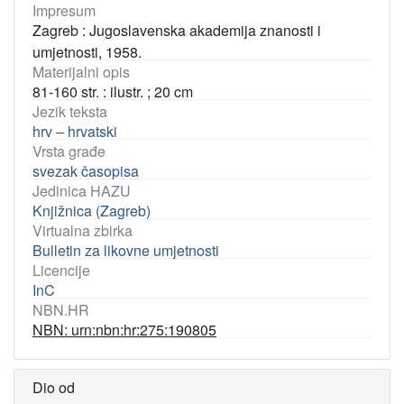
Impresum
Zagreb : Jugoslavenska akademija znanosti i
umjetnosti, 1958.
Materijalni opis
81-160 str. : ilustr. ; 20 cm
Jezik teksta
hrv – hrvatski
Vrsta građe
svezak časopisa
Jedinica HAZU
Knjižnica (Zagreb)
Virtualna zbirka
Bulletin za likovne umjetnosti
Licencije
InC
NBN.HR
NBN: urn:nbn:hr:275:190805
Dio od