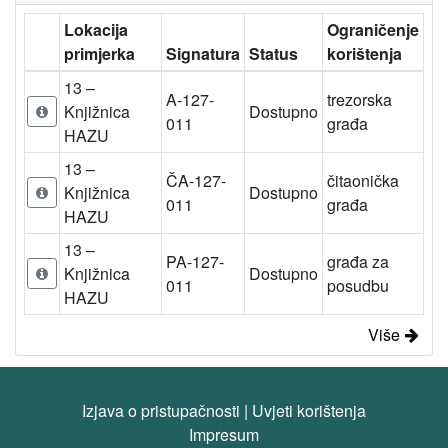
Lokacija
Ograničenje
primjerka
Signatura
Status
korištenja
13 –
A-127-
trezorska
Knjižnica
Dostupno
011
građa
HAZU
13 –
ČA-127-
čitaonička
Knjižnica
Dostupno
011
građa
HAZU
13 –
PA-127-
građa za
Knjižnica
Dostupno
011
posudbu
HAZU
Više
Izjava o pristupačnosti
|
Uvjeti korištenja
Impresum