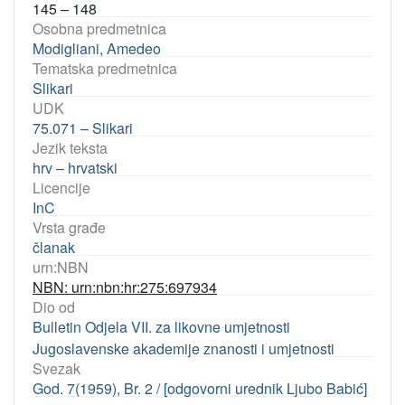
145 – 148
Osobna predmetnica
Modigliani, Amedeo
Tematska predmetnica
Slikari
UDK
75.071 – Slikari
Jezik teksta
hrv – hrvatski
Licencije
InC
Vrsta građe
članak
urn:NBN
NBN: urn:nbn:hr:275:697934
Dio od
Bulletin Odjela VII. za likovne umjetnosti
Jugoslavenske akademije znanosti i umjetnosti
Svezak
God. 7(1959), Br. 2 / [odgovorni urednik Ljubo Babić]