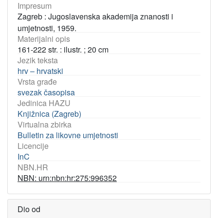
Impresum
Zagreb : Jugoslavenska akademija znanosti i
umjetnosti, 1959.
Materijalni opis
161-222 str. : ilustr. ; 20 cm
Jezik teksta
hrv – hrvatski
Vrsta građe
svezak časopisa
Jedinica HAZU
Knjižnica (Zagreb)
Virtualna zbirka
Bulletin za likovne umjetnosti
Licencije
InC
NBN.HR
NBN: urn:nbn:hr:275:996352
Dio od