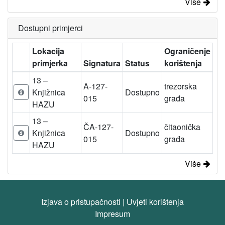
Više
Dostupni primjerci
Lokacija
Ograničenje
primjerka
Signatura
Status
korištenja
13 –
A-127-
trezorska
Knjižnica
Dostupno
015
građa
HAZU
13 –
ČA-127-
čitaonička
Knjižnica
Dostupno
015
građa
HAZU
Više
Izjava o pristupačnosti
|
Uvjeti korištenja
Impresum