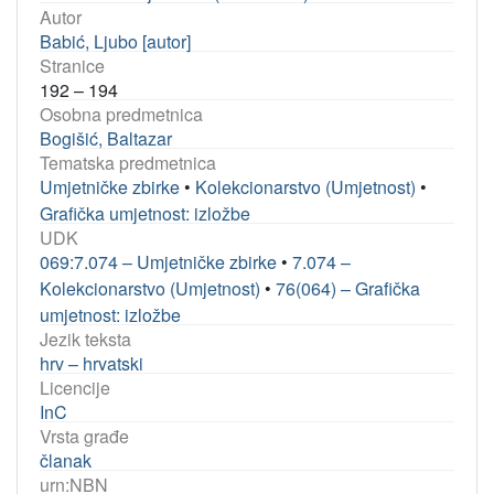
Autor
Babić, Ljubo [autor]
Stranice
192 – 194
Osobna predmetnica
Bogišić, Baltazar
Tematska predmetnica
Umjetničke zbirke
•
Kolekcionarstvo (Umjetnost)
•
Grafička umjetnost: izložbe
UDK
069:7.074 – Umjetničke zbirke
•
7.074 –
Kolekcionarstvo (Umjetnost)
•
76(064) – Grafička
umjetnost: izložbe
Jezik teksta
hrv – hrvatski
Licencije
InC
Vrsta građe
članak
urn:NBN