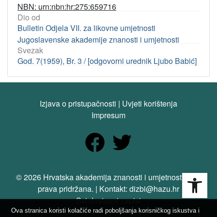
NBN: urn:nbn:hr:275:659716
Dio od
Bulletin Odjela VII. za likovne umjetnosti
Jugoslavenske akademije znanosti i umjetnosti
Svezak
God. 7(1959), Br. 3 / [odgovorni urednik Ljubo Babić]
Izjava o pristupačnosti
|
Uvjeti korištenja
Impresum
Open
© 2026 Hrvatska akademija znanosti i umjetnosti. Sva
prava pridržana. | Kontakt: dizbi@hazu.hr
Svi dostupni zapisi
Ova stranica koristi kolačiće radi poboljšanja korisničkog iskustva i