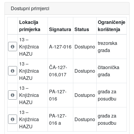
Dostupni primjerci
Lokacija
Ograničenje
primjerka
Signatura
Status
korištenja
13 –
trezorska
Knjižnica
A-127-016
Dostupno
građa
HAZU
13 –
ČA-127-
čitaonička
Knjižnica
Dostupno
016,017
građa
HAZU
13 –
PA-127-
građa za
Knjižnica
Dostupno
016
posudbu
HAZU
13 –
PA-127-
građa za
Knjižnica
Dostupno
016 a
posudbu
HAZU