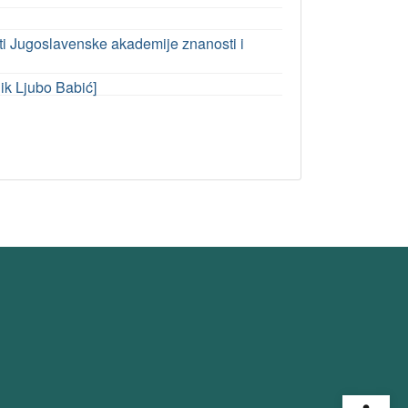
sti Jugoslavenske akademije znanosti i
nik Ljubo Babić]
Open