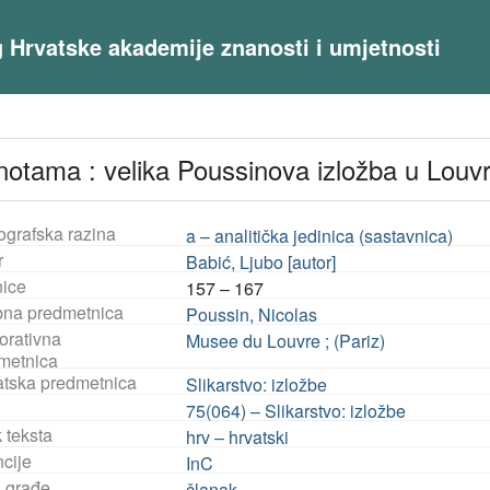
og Hrvatske akademije znanosti i umjetnosti
notama : velika Poussinova izložba u Louvru
ografska razina
a – analitička jedinica (sastavnica)
r
Babić, Ljubo [autor]
nice
157 – 167
na predmetnica
Poussin, Nicolas
orativna
Musee du Louvre ; (Pariz)
metnica
tska predmetnica
Slikarstvo: izložbe
75(064) – Slikarstvo: izložbe
 teksta
hrv – hrvatski
ncije
InC
a građe
članak