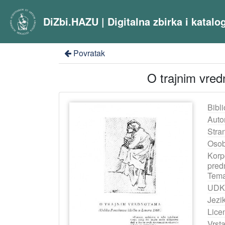
DiZbi.HAZU | Digitalna zbirka i katal
Povratak
O trajnim vred
Bibli
Auto
Stra
Osob
Korp
pred
Tema
UDK
Jezik
Lice
Vrst