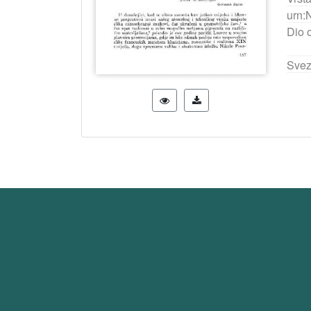
urn:
Dio 
Svez