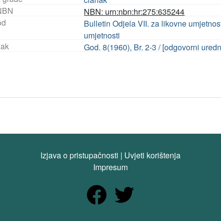
NBN
NBN: urn:nbn:hr:275:635244
od
Bulletin Odjela VII. za likovne umjetno
umjetnosti
ak
God. 8(1960), Br. 2-3 / [odgovorni ured
Izjava o pristupačnosti
|
Uvjeti korištenja
Impresum