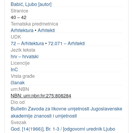
Babić, Ljubo [autor]
Stranice
40 – 42
Tematska predmetnica
Arhitektura
•
Arhitekti
UDK
72 – Arhitektura
•
72.071 – Arhitekti
Jezik teksta
hrv – hrvatski
Licencije
InC
Vrsta građe
članak
urn:NBN
NBN: urn:nbn:hr:275:808284
Dio od
Bulletin Zavoda za likovne umjetnosti Jugoslavenske
akademije znanosti i umjetnosti
Svezak
God. [14(1966)], Br. 1-3 / [odgovorni urednik Ljubo