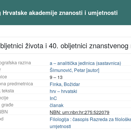
og Hrvatske akademije znanosti i umjetnosti
bljetnici života i 40. obljetnici znanstveno
ografska razina
a – analitička jedinica (sastavnica)
r
Šimunović, Petar [autor]
nice
9 – 13
na predmetnica
Finka, Božidar
 teksta
hrv – hrvatski
ncije
InC
a građe
članak
NBN
NBN: urn:nbn:hr:275:522079
od
Filologija : časopis Razreda za filološ
umjetnosti