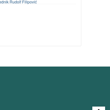
ednik Rudolf Filipović
Open