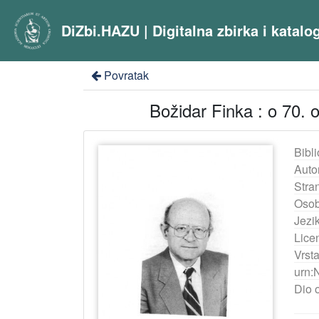
DiZbi.HAZU | Digitalna zbirka i katal
Povratak
Božidar Finka : o 70. o
Bibli
Auto
Stra
Osob
Jezik
Lice
Vrst
urn:
Dio 