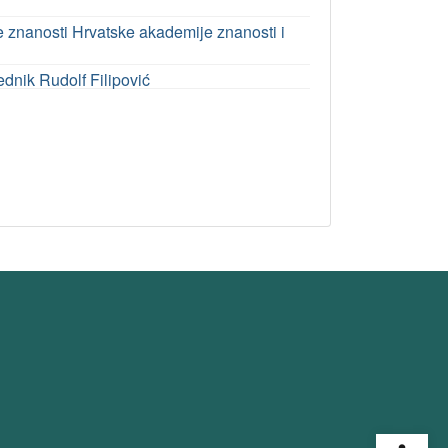
ke znanosti Hrvatske akademije znanosti i
ednik Rudolf Filipović
Open