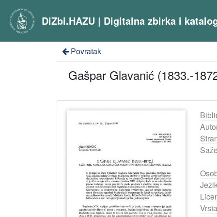
DiZbi.HAZU | Digitalna zbirka i katal
Povratak
Gašpar Glavanić (1833.-1872.
Bibli
Auto
Stra
Saže
Osob
Jezik
Lice
Vrst