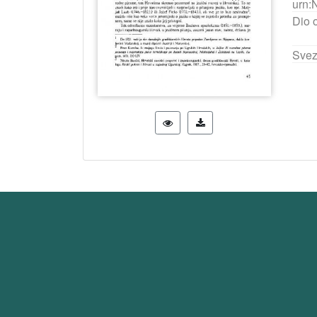
urn:
Dio 
Svez