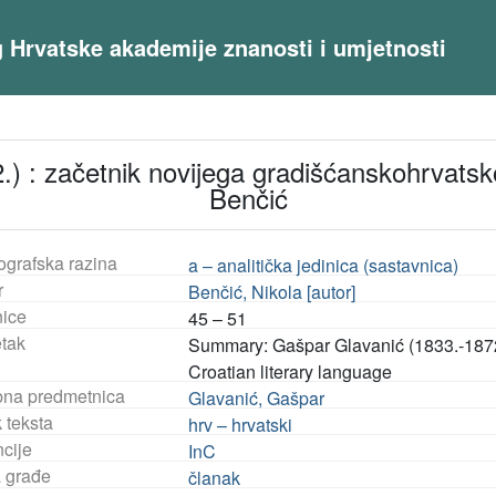
og Hrvatske akademije znanosti i umjetnosti
) : začetnik novijega gradišćanskohrvatsko
Benčić
ografska razina
a – analitička jedinica (sastavnica)
r
Benčić, Nikola [autor]
nice
45 – 51
tak
Summary: Gašpar Glavanić (1833.-1872
Croatian literary language
na predmetnica
Glavanić, Gašpar
 teksta
hrv – hrvatski
ncije
InC
a građe
članak