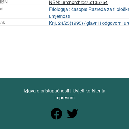
NBN
NBN: urn:nbn:hr:275:135754
od
Filologija : časopis Razreda za filološ
umjetnosti
ak
Knj. 24/25(1995) / glavni i odgovorni ur
Izjava o pristupačnosti
|
Uvjeti korištenja
Impresum