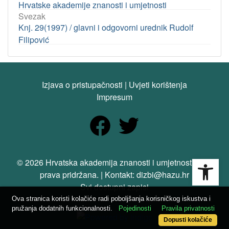
Hrvatske akademije znanosti i umjetnosti
Svezak
Knj. 29(1997) / glavni i odgovorni urednik Rudolf
Filipović
Izjava o pristupačnosti
|
Uvjeti korištenja
Impresum
Open
© 2026 Hrvatska akademija znanosti i umjetnosti. Sva
prava pridržana. | Kontakt: dizbi@hazu.hr
Svi dostupni zapisi
Ova stranica koristi kolačiće radi poboljšanja korisničkog iskustva i
pružanja dodatnih funkcionalnosti.
Pojedinosti
Pravila privatnosti
Dopusti kolačiće