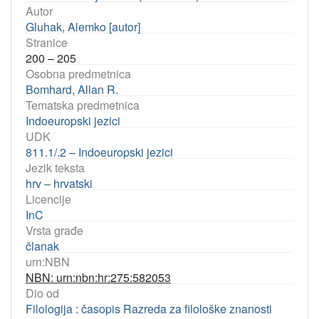
Autor
Gluhak, Alemko [autor]
Stranice
200 – 205
Osobna predmetnica
Bomhard, Allan R.
Tematska predmetnica
Indoeuropski jezici
UDK
811.1/.2 – Indoeuropski jezici
Jezik teksta
hrv – hrvatski
Licencije
InC
Vrsta građe
članak
urn:NBN
NBN: urn:nbn:hr:275:582053
Dio od
Filologija : časopis Razreda za filološke znanosti