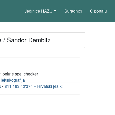
Jedinice HAZU
Suradnici
O portalu
ka / Šandor Dembitz
n online spellchecker
 leksikografija
s
•
811.163.42'374 – Hrvatski jezik: