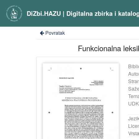
DiZbi.HAZU | Digitalna zbirka i katal
Povratak
Funkcionalna leksi
Bibli
Auto
Stra
Saže
Tema
UDK
Jezik
Lice
Vrst