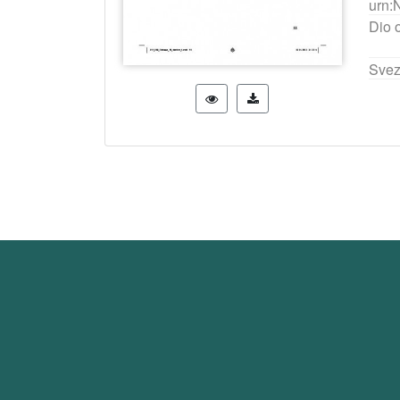
urn:
Dio 
Svez