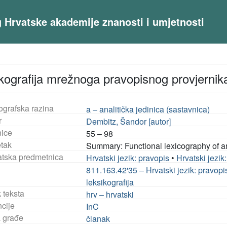
og Hrvatske akademije znanosti i umjetnosti
kografija mrežnoga pravopisnog provjerni
ografska razina
a – analitička jedinica (sastavnica)
r
Dembitz, Šandor [autor]
nice
55 – 98
tak
Summary: Functional lexicography of a
tska predmetnica
Hrvatski jezik: pravopis
•
Hrvatski jezik:
811.163.42'35 – Hrvatski jezik: pravopi
leksikografija
 teksta
hrv – hrvatski
ncije
InC
a građe
članak