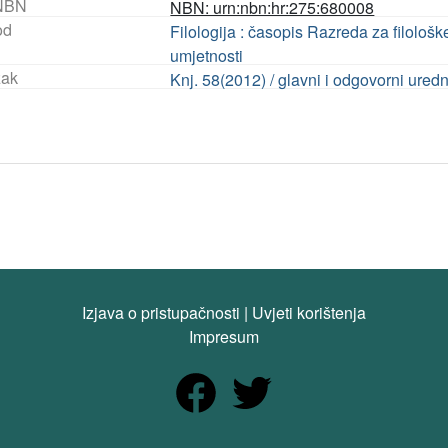
NBN
NBN: urn:nbn:hr:275:680008
od
Filologija : časopis Razreda za filološ
umjetnosti
ak
Knj. 58(2012) / glavni i odgovorni ure
Izjava o pristupačnosti
|
Uvjeti korištenja
Impresum