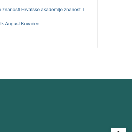
ke znanosti Hrvatske akademije znanosti i
dnik August Kovačec
Open