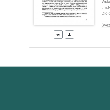
Vrst
urn:
Dio 
Svez