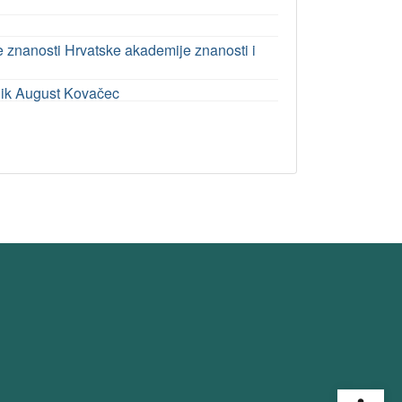
ke znanosti Hrvatske akademije znanosti i
dnik August Kovačec
Open