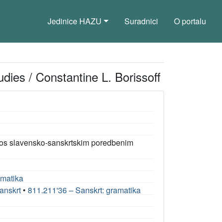
Jedinice HAZU
Suradnici
O portalu
dies / Constantine L. Borissoff
nos slavensko-sanskrtskim poredbenim
amatika
anskrt
•
811.211'36 – Sanskrt: gramatika