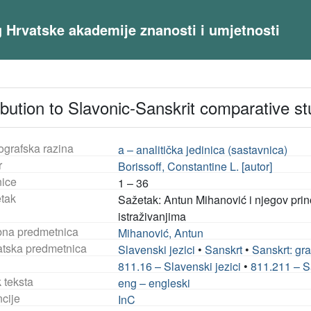
og Hrvatske akademije znanosti i umjetnosti
bution to Slavonic-Sanskrit comparative stu
ografska razina
a – analitička jedinica (sastavnica)
r
Borissoff, Constantine L. [autor]
nice
1 – 36
tak
Sažetak: Antun Mihanović i njegov pri
istraživanjima
na predmetnica
Mihanović, Antun
tska predmetnica
Slavenski jezici
•
Sanskrt
•
Sanskrt: gr
811.16 – Slavenski jezici
•
811.211 – S
 teksta
eng – engleski
ncije
InC