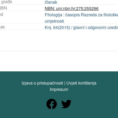
a građe
članak
NBN
NBN: urn:nbn:hr:275:255296
od
Filologija : časopis Razreda za filološ
umjetnosti
ak
Knj. 64(2015) / glavni i odgovorni ure
Izjava o pristupačnosti
|
Uvjeti korištenja
Impresum