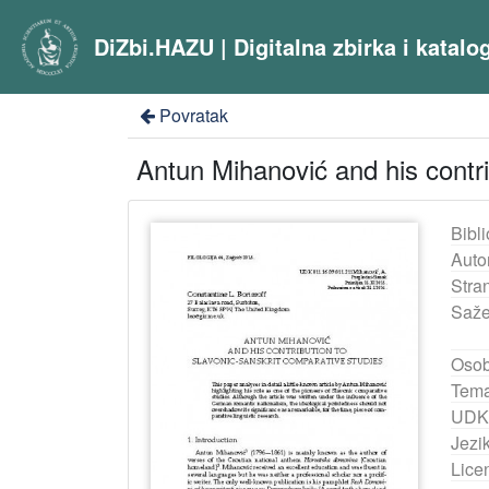
DiZbi.HAZU | Digitalna zbirka i katal
Povratak
Antun Mihanović and his contri
Bibli
Auto
Stra
Saže
Osob
Tema
UDK
Jezik
Lice