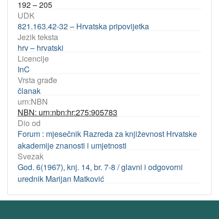
192 – 205
UDK
821.163.42-32 – Hrvatska pripovijetka
Jezik teksta
hrv – hrvatski
Licencije
InC
Vrsta građe
članak
urn:NBN
NBN: urn:nbn:hr:275:905783
Dio od
Forum : mjesečnik Razreda za književnost Hrvatske
akademije znanosti i umjetnosti
Svezak
God. 6(1967), knj. 14, br. 7-8 / glavni i odgovorni
urednik Marijan Matković