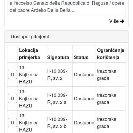
all'eccelso Senato della Repubblica di Ragusa / opera
del padre Ardelio Della Bella ...
Više
Dostupni primjerci
Lokacija
Ograničenje
primjerka
Signatura
Status
korištenja
13 –
II-10.039-
trezorska
Knjižnica
Dostupno
R, sv. 2
građa
HAZU
13 –
II-10.039-
trezorska
Knjižnica
Dostupno
R, sv. 2 a
građa
HAZU
13 –
II-10.039-
trezorska
Knjižnica
Dostupno
R, sv. 2 b
građa
HAZU