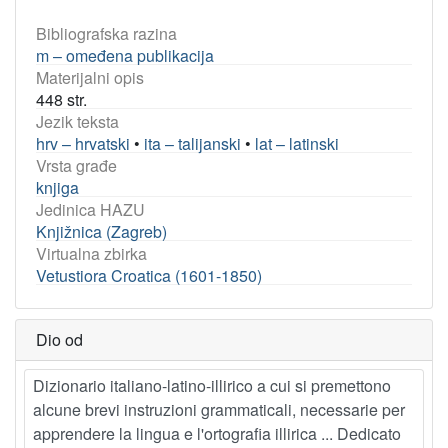
Bibliografska razina
m – omeđena publikacija
Materijalni opis
448 str.
Jezik teksta
hrv – hrvatski
•
ita – talijanski
•
lat – latinski
Vrsta građe
knjiga
Jedinica HAZU
Knjižnica (Zagreb)
Virtualna zbirka
Vetustiora Croatica (1601-1850)
Dio od
Dizionario italiano-latino-illirico a cui si premettono
alcune brevi instruzioni grammaticali, necessarie per
apprendere la lingua e l'ortografia illirica ... Dedicato