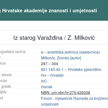
og Hrvatske akademije znanosti i umjetnosti
Iz starog Varaždina / Z. Milković
ografska razina
a – analitička jedinica (sastavnica)
r
Milković, Zvonko [autor]
nice
297 – 304
821.163.42-1 – Hrvatsko pjesništvo
 teksta
hrv – hrvatski
ncije
InC
a građe
članak
NBN
NBN: urn:nbn:hr:275:429338
od
Forum : mjesečnik Razreda za književn
umjetnosti