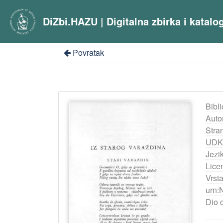
DiZbi.HAZU | Digitalna zbirka i katal
Povratak
Bibli
Auto
Stra
UDK
Jezik
Lice
Vrst
urn:
Dio 