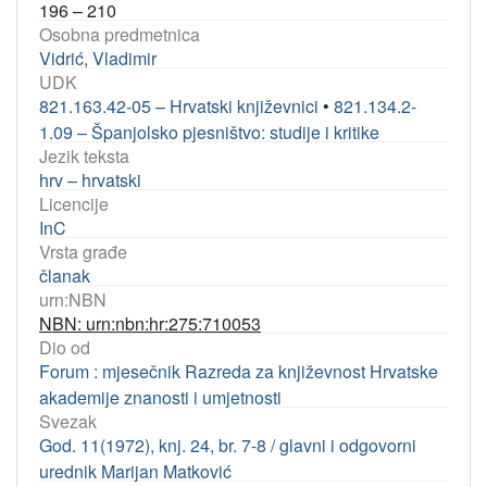
196 – 210
Osobna predmetnica
Vidrić, Vladimir
UDK
821.163.42-05 – Hrvatski književnici
•
821.134.2-
1.09 – Španjolsko pjesništvo: studije i kritike
Jezik teksta
hrv – hrvatski
Licencije
InC
Vrsta građe
članak
urn:NBN
NBN: urn:nbn:hr:275:710053
Dio od
Forum : mjesečnik Razreda za književnost Hrvatske
akademije znanosti i umjetnosti
Svezak
God. 11(1972), knj. 24, br. 7-8 / glavni i odgovorni
urednik Marijan Matković