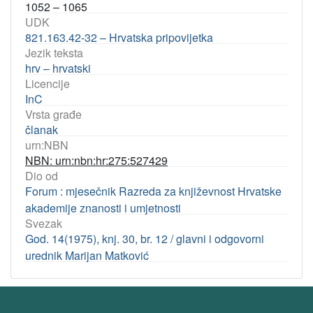
1052 – 1065
UDK
821.163.42-32 – Hrvatska pripovijetka
Jezik teksta
hrv – hrvatski
Licencije
InC
Vrsta građe
članak
urn:NBN
NBN: urn:nbn:hr:275:527429
Dio od
Forum : mjesečnik Razreda za književnost Hrvatske
akademije znanosti i umjetnosti
Svezak
God. 14(1975), knj. 30, br. 12 / glavni i odgovorni
urednik Marijan Matković