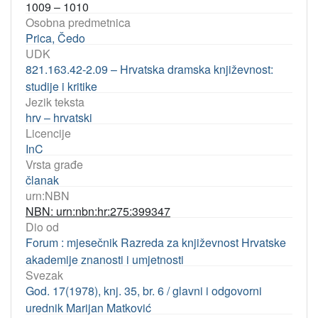
1009 – 1010
Osobna predmetnica
Prica, Čedo
UDK
821.163.42-2.09 – Hrvatska dramska književnost:
studije i kritike
Jezik teksta
hrv – hrvatski
Licencije
InC
Vrsta građe
članak
urn:NBN
NBN: urn:nbn:hr:275:399347
Dio od
Forum : mjesečnik Razreda za književnost Hrvatske
akademije znanosti i umjetnosti
Svezak
God. 17(1978), knj. 35, br. 6 / glavni i odgovorni
urednik Marijan Matković