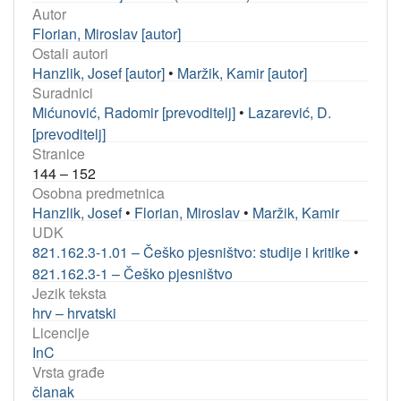
Autor
Florian, Miroslav [autor]
Ostali autori
Hanzlik, Josef [autor]
•
Maržik, Kamir [autor]
Suradnici
Mićunović, Radomir [prevoditelj]
•
Lazarević, D.
[prevoditelj]
Stranice
144 – 152
Osobna predmetnica
Hanzlik, Josef
•
Florian, Miroslav
•
Maržik, Kamir
UDK
821.162.3-1.01 – Češko pjesništvo: studije i kritike
•
821.162.3-1 – Češko pjesništvo
Jezik teksta
hrv – hrvatski
Licencije
InC
Vrsta građe
članak