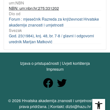
urn:NBN
NBN: urn:nbn:hr:275:331202
Dio od
Forum : mjesečnik Razreda za književnost Hrvatske
akademije znanosti i umjetnosti
Svezak
God. 23(1984), knj. 48, br. 7-8 / glavni i odgovorni
urednik Marijan Matković
Izjava o pristupačnosti
|
Uvjeti korištenja
Impresum
Open
© 2026 Hrvatska akademija znanosti i umjetnosti. Sva
prava pridržana. | Kontakt: dizbi@hazu.hr