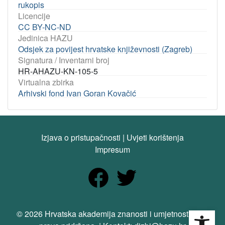
rukopis
Licencije
CC BY-NC-ND
Jedinica HAZU
Odsjek za povijest hrvatske književnosti (Zagreb)
Signatura / Inventarni broj
HR-AHAZU-KN-105-5
Virtualna zbirka
Arhivski fond Ivan Goran Kovačić
Izjava o pristupačnosti
|
Uvjeti korištenja
Impresum
Open
© 2026 Hrvatska akademija znanosti i umjetnosti. Sva