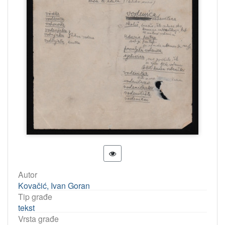
Autor
Kovačić, Ivan Goran
Tip građe
tekst
Vrsta građe