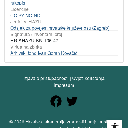
rukopis
Licencije
CC BY-NC-ND
Jedinica HAZU
Odsjek za povijest hrvatske književnosti (Zagreb)
Signatura / Inventarni broj
HR-AHAZU-KN-105-47
Virtualna zbirka
Arhivski fond Ivan Goran Kovačić
Izjava o pristupačnosti
|
Uvjeti korištenja
Impresum
Open
© 2026 Hrvatska akademija znanosti i umjetnosti. Sva