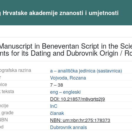
og Hrvatske akademije znanosti i umjetnosti
anuscript in Beneventan Script in the Scie
ts for its Dating and Dubrovnik Origin / 
ografska razina
a – analitička jedinica (sastavnica)
r
Vojvoda, Rozana
nice
7 – 38
 teksta
eng – engleski
DOI: 10.21857/m8vqrtq2j9
ncije
InC
a građe
članak
NBN
NBN: urn:nbn:hr:275:178373
od
Dubrovnik annals