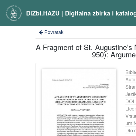
DiZbi.HAZU | Digitalna zbirka i katal
Povratak
A Fragment of St. Augustine’s M
950): Argumen
Bibli
Auto
Stra
Jezik
DOI
Lice
Vrst
urn:
Dio 