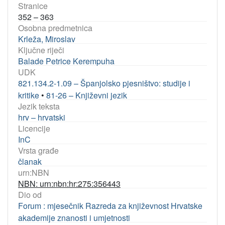
Stranice
352 – 363
Osobna predmetnica
Krleža, Miroslav
Ključne riječi
Balade Petrice Kerempuha
UDK
821.134.2-1.09 – Španjolsko pjesništvo: studije i
kritike
•
81-26 – Književni jezik
Jezik teksta
hrv – hrvatski
Licencije
InC
Vrsta građe
članak
urn:NBN
NBN: urn:nbn:hr:275:356443
Dio od
Forum : mjesečnik Razreda za književnost Hrvatske
akademije znanosti i umjetnosti