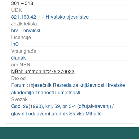
301 – 318
UDK
821.163.42-1 – Hrvatsko pjesništvo
Jezik teksta
hrv – hrvatski
Licencije
InC
Vrsta građe
članak
urn:NBN
NBN: urn:nbn:hr:275:270023
Dio od
Forum : mjesečnik Razreda za književnost Hrvatske
akademije znanosti i umjetnosti
Svezak
God. 29(1990), knj. 59, br. 3-4 (ožujak-travanj) /
glavni i odgovorni urednik Slavko Mihalić