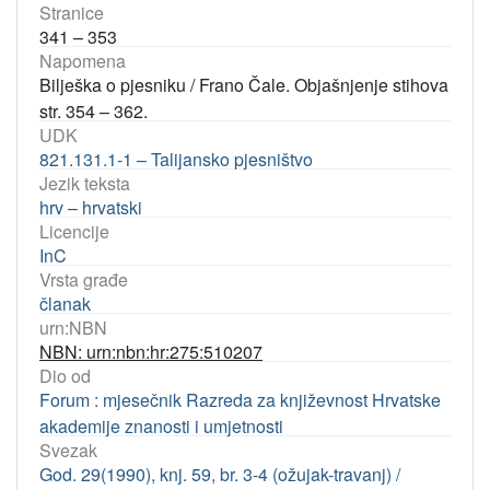
Stranice
341 – 353
Napomena
Bilješka o pjesniku / Frano Čale. Objašnjenje stihova
str. 354 – 362.
UDK
821.131.1-1 – Talijansko pjesništvo
Jezik teksta
hrv – hrvatski
Licencije
InC
Vrsta građe
članak
urn:NBN
NBN: urn:nbn:hr:275:510207
Dio od
Forum : mjesečnik Razreda za književnost Hrvatske
akademije znanosti i umjetnosti
Svezak
God. 29(1990), knj. 59, br. 3-4 (ožujak-travanj) /