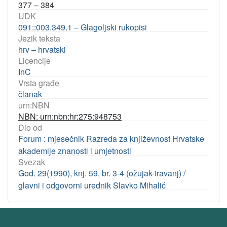
377 – 384
UDK
091::003.349.1 – Glagoljski rukopisi
Jezik teksta
hrv – hrvatski
Licencije
InC
Vrsta građe
članak
urn:NBN
NBN: urn:nbn:hr:275:948753
Dio od
Forum : mjesečnik Razreda za književnost Hrvatske
akademije znanosti i umjetnosti
Svezak
God. 29(1990), knj. 59, br. 3-4 (ožujak-travanj) /
glavni i odgovorni urednik Slavko Mihalić