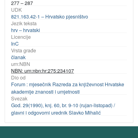
277 – 287
UDK
821.163.42-1 – Hrvatsko pjesništvo
Jezik teksta
hrv – hrvatski
Licencije
InC
Vrsta građe
članak
urn:NBN
NBN: urn:nbn:hr:275:234107
Dio od
Forum : mjesečnik Razreda za književnost Hrvatske
akademije znanosti i umjetnosti
Svezak
God. 29(1990), knj. 60, br. 9-10 (rujan-listopad) /
glavni i odgovorni urednik Slavko Mihalić