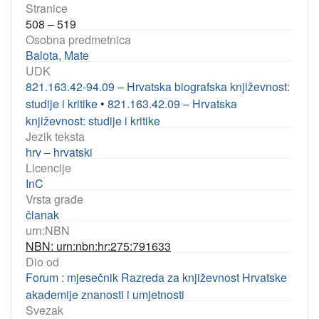
Stranice
508 – 519
Osobna predmetnica
Balota, Mate
UDK
821.163.42-94.09 – Hrvatska biografska književnost:
studije i kritike
•
821.163.42.09 – Hrvatska
književnost: studije i kritike
Jezik teksta
hrv – hrvatski
Licencije
InC
Vrsta građe
članak
urn:NBN
NBN: urn:nbn:hr:275:791633
Dio od
Forum : mjesečnik Razreda za književnost Hrvatske
akademije znanosti i umjetnosti
Svezak