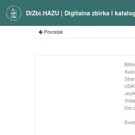
DiZbi.HAZU | Digitalna zbirka i katal
Povratak
Bibli
Auto
Stra
UDK
Jezik
Vrst
Dio 
Svez