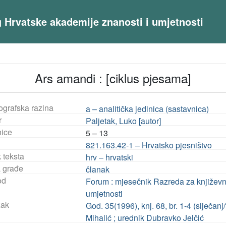
og Hrvatske akademije znanosti i umjetnosti
Ars amandi : [ciklus pjesama]
ografska razina
a – analitička jedinica (sastavnica)
r
Paljetak, Luko [autor]
nice
5 – 13
821.163.42-1 – Hrvatsko pjesništvo
 teksta
hrv – hrvatski
a građe
članak
od
Forum : mjesečnik Razreda za književn
umjetnosti
ak
God. 35(1996), knj. 68, br. 1-4 (siječanj
Mihalić ; urednik Dubravko Jelčić