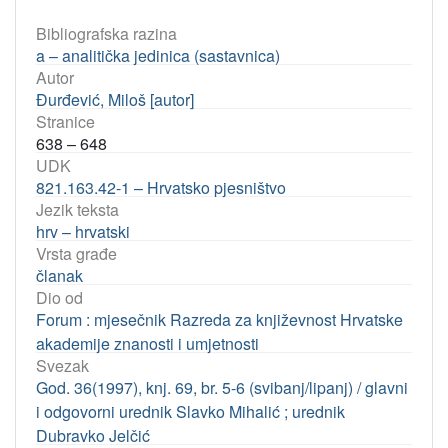
Bibliografska razina
a – analitička jedinica (sastavnica)
Autor
Đurđević, Miloš [autor]
Stranice
638 – 648
UDK
821.163.42-1 – Hrvatsko pjesništvo
Jezik teksta
hrv – hrvatski
Vrsta građe
članak
Dio od
Forum : mjesečnik Razreda za književnost Hrvatske
akademije znanosti i umjetnosti
Svezak
God. 36(1997), knj. 69, br. 5-6 (svibanj/lipanj) / glavni
i odgovorni urednik Slavko Mihalić ; urednik
Dubravko Jelčić