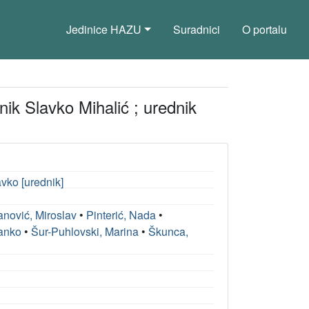
Jedinice HAZU
Suradnici
O portalu
dnik Slavko Mihalić ; urednik
avko [urednik]
anović, Miroslav
•
Pinterić, Nada
•
Janko
•
Šur-Puhlovski, Marina
•
Škunca,