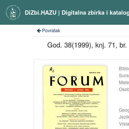
DiZbi.HAZU | Digitalna zbirka i katal
Povratak
God. 38(1999), knj. 71, br. 
Bibli
Sura
Mater
Osob
Geog
Jezik
Vrst