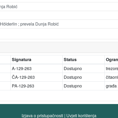
unja Robić
h Hölderlin ; prevela Dunja Robić
Signatura
Status
Ogran
A-129-263
Dostupno
trezor
ČA-129-263
Dostupno
čitaon
PA-129-263
Dostupno
građa
Izjava o pristupačnosti
|
Uvjeti korištenja