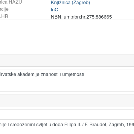
nica HAZU
Knjižnica (Zagreb)
ncije
InC
.HR
NBN: urn:nbn:hr:275:886665
rvatske akademije znanosti i umjetnosti
e i sredozemni svijet u doba Filipa II. / F. Braudel, Zagreb, 19