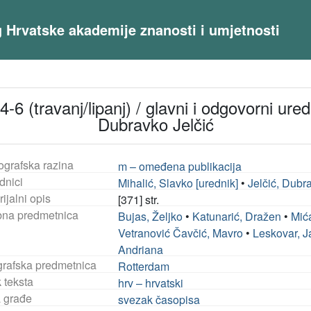
og Hrvatske akademije znanosti i umjetnosti
4-6 (travanj/lipanj) / glavni i odgovorni ure
Dubravko Jelčić
ografska razina
m – omeđena publikacija
dnici
Mihalić, Slavko [urednik]
•
Jelčić, Dubr
ijalni opis
[371] str.
na predmetnica
Bujas, Željko
•
Katunarić, Dražen
•
Mić
Vetranović Čavčić, Mavro
•
Leskovar, 
Andriana
rafska predmetnica
Rotterdam
 teksta
hrv – hrvatski
a građe
svezak časopisa