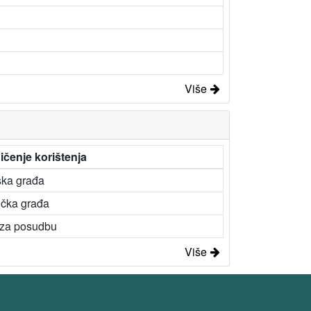
Više
ičenje korištenja
ska građa
ička građa
 za posudbu
Više