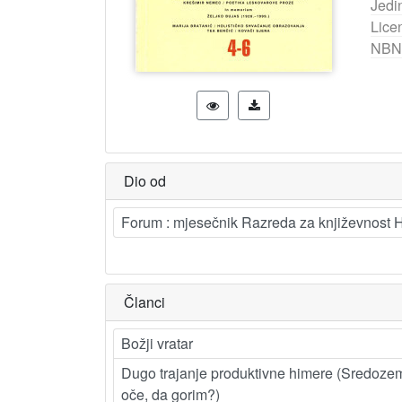
Jedi
Lice
NBN
Dio od
Forum : mjesečnik Razreda za književnost H
Članci
Božji vratar
Dugo trajanje produktivne himere (Sredozemlj
oče, da gorim?)