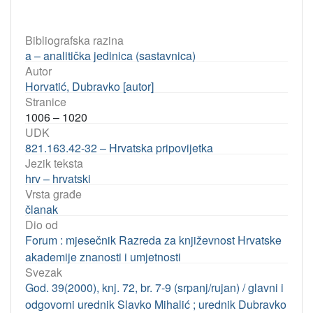
Bibliografska razina
a – analitička jedinica (sastavnica)
Autor
Horvatić, Dubravko [autor]
Stranice
1006 – 1020
UDK
821.163.42-32 – Hrvatska pripovijetka
Jezik teksta
hrv – hrvatski
Vrsta građe
članak
Dio od
Forum : mjesečnik Razreda za književnost Hrvatske
akademije znanosti i umjetnosti
Svezak
God. 39(2000), knj. 72, br. 7-9 (srpanj/rujan) / glavni i
odgovorni urednik Slavko Mihalić ; urednik Dubravko